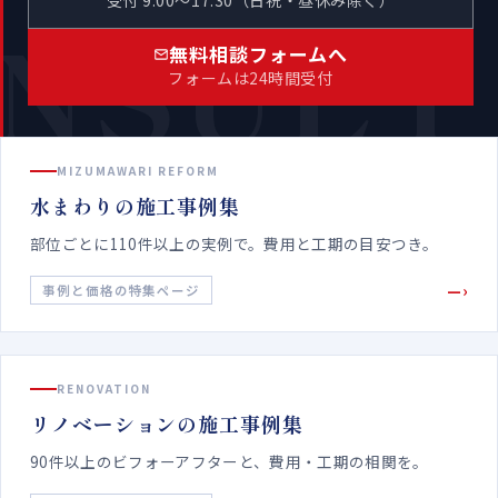
受付 9:00〜17:30（日祝・昼休み除く）
NSULT
無料相談フォームへ
フォームは24時間受付
MIZUMAWARI REFORM
水まわりの施工事例集
部位ごとに110件以上の実例で。費用と工期の目安つき。
—›
事例と価格の特集ページ
RENOVATION
リノベーションの施工事例集
90件以上のビフォーアフターと、費用・工期の相関を。