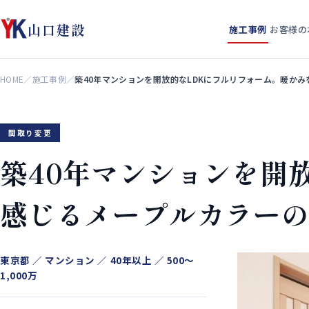
山口建設
施工事例
お客様の
HOME
／
施工事例
／
築40年マンションを開放的なLDKにフルリフォーム。暖か
間取り変更
築40年マンションを開
感じるメープルカラー
東京都 ／ マンション ／ 40年以上 ／ 500〜
1,000万