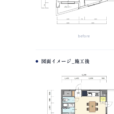
before
図面イメージ_施工後