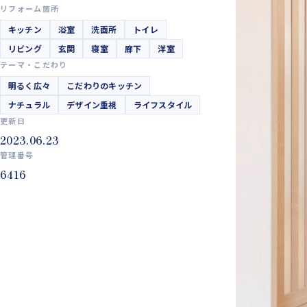
リフォーム箇所
キッチン
浴室
洗面所
トイレ
リビング
玄関
寝室
廊下
洋室
テーマ・こだわり
明るく広々
こだわりのキッチン
ナチュラル
デザイン重視
ライフスタイル
更新日
2023.06.23
管理番号
6416