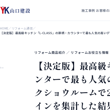
山口建設
施工事例
お客様の
HOME
／
リフォーム通信
／
【決定版】最高級キッチン「L-CLASS」の扉柄・カウンターで最も人気の高い
リフォーム商品紹介 ／ リフォームお役立ち情報
【決定版】最高級キ
ター
ンターで最も人気
クショウルームで
インを集計した結