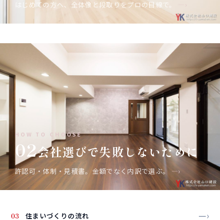
はじめての方へ、全体像と段取りをプロの目線で。
—›
HOW TO CHOOSE
02
会社選びで失敗しないために
許認可・体制・見積書。金額でなく内訳で選ぶ。
—›
—›
03
住まいづくりの流れ