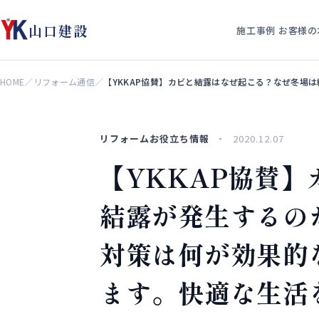
山口建設
施工事例
お客様の
HOME
／
リフォーム通信
／
【YKKAP協賛】カビと結露はなぜ起こる？なぜ冬場
リフォームお役立ち情報
2020.12.07
【YKKAP協賛
結露が発生するの
対策は何が効果的
ます。快適な生活