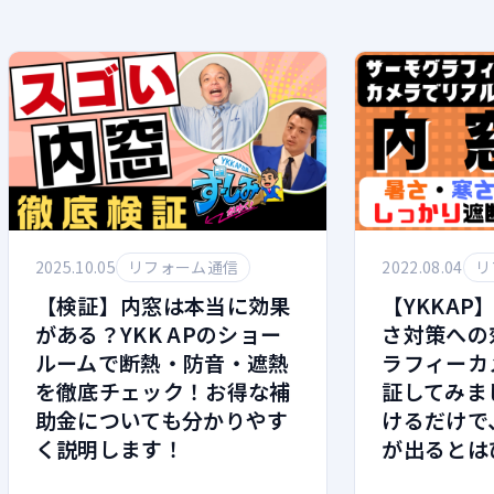
2025.10.05
リフォーム通信
2022.08.04
リ
【検証】内窓は本当に効果
【YKKA
がある？YKK APのショー
さ対策への
ルームで断熱・防音・遮熱
ラフィーカ
を徹底チェック！お得な補
証してみま
助金についても分かりやす
けるだけで
く説明します！
が出るとは