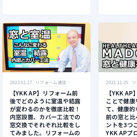
2022.01.27
リフォーム通信
2021.11.25
リ
【YKK AP】リフォーム前
【YKK A
後でどのように室温や結露
ことで健康
が変わるのかを徹底比較！
て、健康的
内窓設置、カバー工法での
前の窓と比
窓交換でそれぞれ比較をし
ントを3つ
てみました。リフォームの
YKK AP