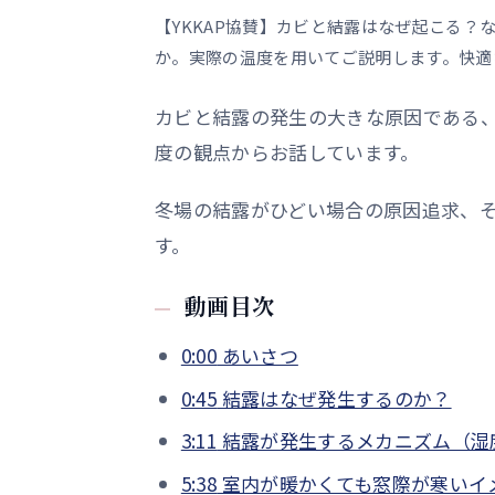
【YKKAP協賛】カビと結露はなぜ起こる
か。実際の温度を用いてご説明します。快適
カビと結露の発生の大きな原因である
度の観点からお話しています。
冬場の結露がひどい場合の原因追求、
す。
動画目次
0:00
あいさつ
0:45
結露はなぜ発生するのか？
3:11
結露が発生するメカニズム（湿
5:38
室内が暖かくても窓際が寒いイ