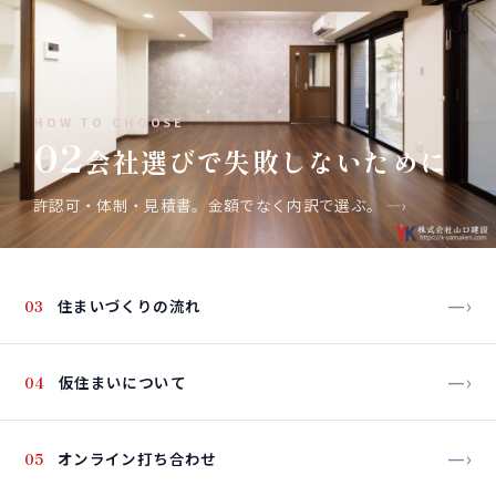
HOW TO CHOOSE
02
会社選びで失敗しないために
許認可・体制・見積書。金額でなく内訳で選ぶ。
—›
—›
03
住まいづくりの流れ
—›
04
仮住まいについて
—›
05
オンライン打ち合わせ