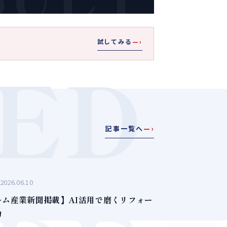
試してみる
—›
ED
記事一覧へ
—›
2026.06.10
ーム産業新聞掲載】AI活用で磨くリフォー
力