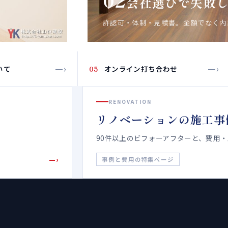
02
会社選びで失敗
許認可・体制・見積書。金額でなく
—›
—›
いて
05
オンライン打ち合わせ
RENOVATION
リノベーションの施工事
90件以上のビフォーアフターと、費用
—›
事例と費用の特集ページ