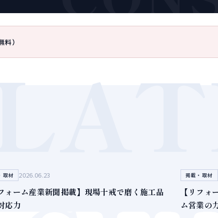
無料）
LAT
2026.06.23
・取材
掲載・取材
フォーム産業新聞掲載】現場十戒で磨く施工品
【リフォ
対応力
ム営業の