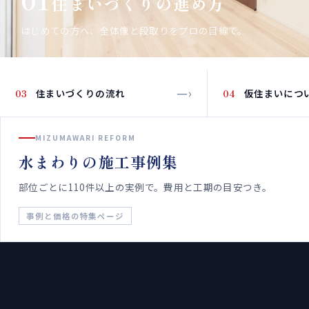
01
住まいづくりの進め方
はじめての方へ、全体像と段取りをプロの目線で。
—›
—›
03
住まいづくりの流れ
04
仮住まいにつ
MIZUMAWARI REFORM
水まわりの施工事例集
部位ごとに110件以上の実例で。費用と工期の目安つき。
事例と価格の特集ページ