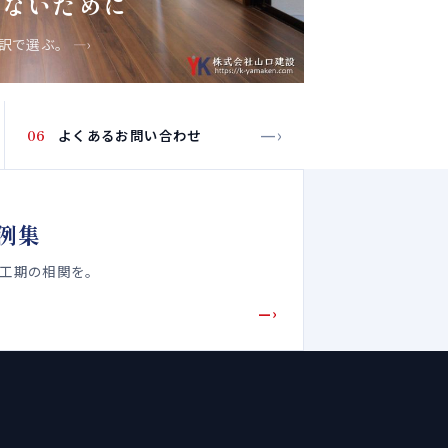
しないために
内訳で選ぶ。
—›
—›
06
よくあるお問い合わせ
例集
・工期の相関を。
—›