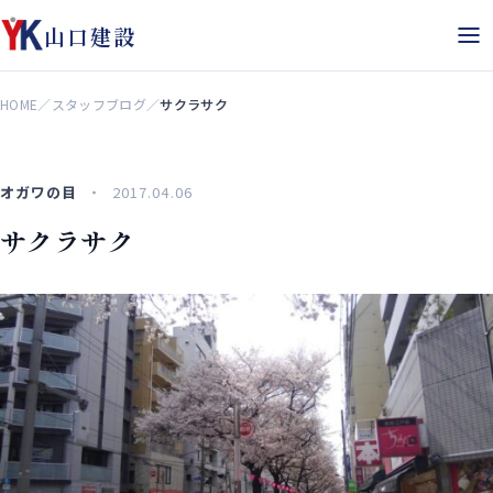
山口建設
HOME
／
スタッフブログ
／
サクラサク
オガワの目
2017.04.06
サクラサク