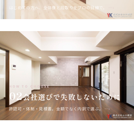
はじめての方へ、全体像と段取りをプロの目線で。
—›
HOW TO CHOOSE
02
会社選びで失敗しないために
許認可・体制・見積書。金額でなく内訳で選ぶ。
—›