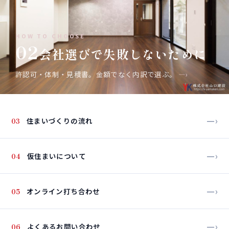
HOW TO CHOOSE
02
会社選びで失敗しないために
許認可・体制・見積書。金額でなく内訳で選ぶ。
—›
—›
03
住まいづくりの流れ
—›
04
仮住まいについて
—›
05
オンライン打ち合わせ
—›
06
よくあるお問い合わせ