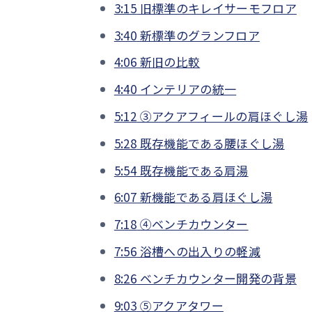
3:15
旧標準のキレイサーモフロア
3:40
新標準のグランフロア
4:06
新旧の比較
4:40
インテリアの統一
5:12
③アクアフィールの肩ほぐし湯
5:28
既存機能である腰ほぐし湯
5:54
既存機能である肩湯
6:07
新機能である肩ほぐし湯
7:18
④ベンチカウンター
7:56
浴槽への出入りの軽減
8:26
ベンチカウンター開発の背景
9:03
⑤アクアタワー