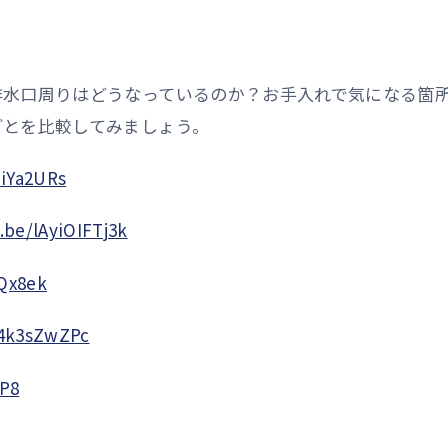
排水口周りはどうなっているのか？お手入れで気になる箇
ごとを比較してみましょう。
CiYa2URs
.be/lAyiOIFTj3k
Qx8ek
i4k3sZwZPc
KP8