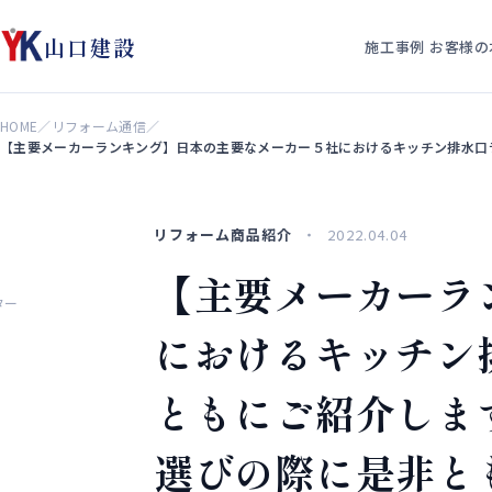
山口建設
施工事例
お客様の
HOME
／
リフォーム通信
／
【主要メーカーランキング】日本の主要なメーカー５社におけるキッチン排水口
リフォーム商品紹介
2022.04.04
【主要メーカーラ
ター
におけるキッチン
ともにご紹介しま
選びの際に是非と