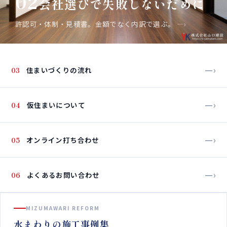
02
会社選びで失敗しないために
許認可・体制・見積書。金額でなく内訳で選ぶ。
—›
—›
03
住まいづくりの流れ
—›
04
仮住まいについて
—›
05
オンライン打ち合わせ
—›
06
よくあるお問い合わせ
MIZUMAWARI REFORM
水まわりの施工事例集