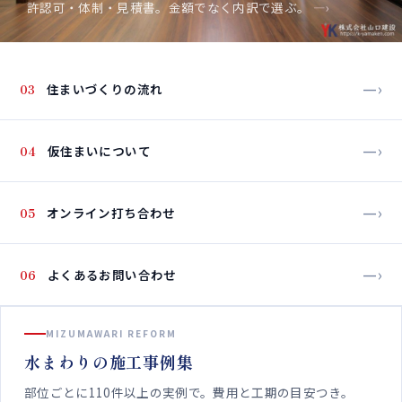
許認可・体制・見積書。金額でなく内訳で選ぶ。
—›
—›
03
住まいづくりの流れ
—›
04
仮住まいについて
—›
05
オンライン打ち合わせ
—›
06
よくあるお問い合わせ
MIZUMAWARI REFORM
水まわりの施工事例集
部位ごとに110件以上の実例で。費用と工期の目安つき。