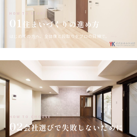
HOW TO START
01
住まいづくりの進め方
はじめての方へ、全体像と段取りをプロの目線で。
—›
HOW TO CHOOSE
02
会社選びで失敗しないために