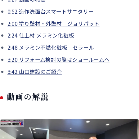
0:52
造作洗面台スマートサニタリー
2:00
塗り壁材・外壁材 ジョリパット
2:24
仕上材 メラミン化粧板
2:48
メラミン不燃化粧板 セラール
3:20
リフォーム検討の際はショールームへ
3:42
山口建設のご紹介
動画の解説