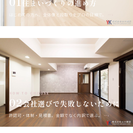
01
住まいづくりの進め方
はじめての方へ、全体像と段取りをプロの目線で。
—›
HOW TO CHOOSE
02
会社選びで失敗しないために
許認可・体制・見積書。金額でなく内訳で選ぶ。
—›