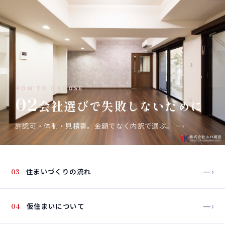
HOW TO CHOOSE
02
会社選びで失敗しないために
許認可・体制・見積書。金額でなく内訳で選ぶ。
—›
—›
03
住まいづくりの流れ
—›
04
仮住まいについて