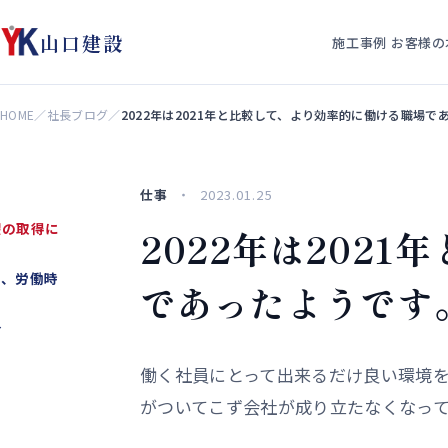
山口建設
施工事例
お客様の
HOME
／
社長ブログ
／
2022年は2021年と比較して、より効率的に働ける職場で
仕事
2023.01.25
暇の取得に
2022年は202
と、労働時
であったようです
介
働く社員にとって出来るだけ良い環境
がついてこず会社が成り立たなくなっ