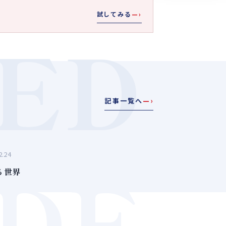
試してみる
—›
ED
記事一覧へ
—›
2.24
IDE
る世界