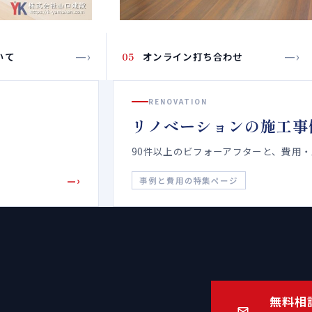
—›
—›
いて
05
オンライン打ち合わせ
RENOVATION
リノベーションの施工事
90件以上のビフォーアフターと、費用
—›
事例と費用の特集ページ
無料相