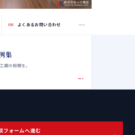
—›
06
よくあるお問い合わせ
例集
・工期の相関を。
—›
談フォームへ進む
—›