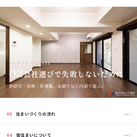
HOW TO CHOOSE
02
会社選びで失敗しないために
許認可・体制・見積書。金額でなく内訳で選ぶ。
—›
—›
03
住まいづくりの流れ
—›
04
仮住まいについて