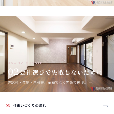
HOW TO CHOOSE
02
会社選びで失敗しないために
許認可・体制・見積書。金額でなく内訳で選ぶ。
—›
—›
03
住まいづくりの流れ