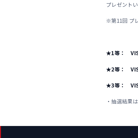
プレゼントい
※第11回 
★1等： V
★2等： VI
★3等： VI
・抽選結果は