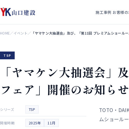
山口建設
施工事例
お客様の
HOME
／
イベント
／
「ヤマケン大抽選会」及び、「第11回 プレミアムショールーム
TSP
「ヤマケン大抽選会」及
フェア」開催のお知らせ（
TOTO・DA
シリーズ
TSP
ムショールー
開催時期
2025年
11月