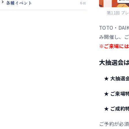
各種イベント
6
第11回 
TOTO・DA
み開催し、ご
※ご来場には
大抽選会
★ 大抽選会
★ ご来場特
★ ご成約特
ご予約が必須