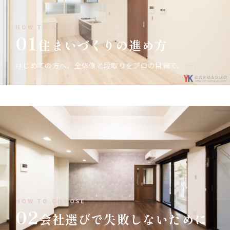
HOW TO START
01
住まいづくりの進め方
はじめての方へ、全体像と段取りをプロの目線で。
—›
HOW TO CHOOSE
02
会社選びで失敗しないために