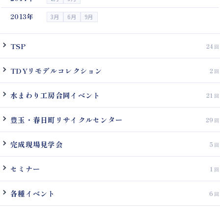
2013年
3月
6月
9月
TSP
24
TDYリモデルコレクション
2
水まわり工房合同イベント
21
豊玉・春日町リサイクルセンター
29
完成現場見学会
5
セミナー
1
各種イベント
6