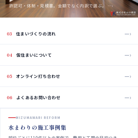
許認可・体制・見積書。金額でなく内訳で選ぶ。
—›
—›
03
住まいづくりの流れ
—›
04
仮住まいについて
—›
05
オンライン打ち合わせ
—›
06
よくあるお問い合わせ
MIZUMAWARI REFORM
水まわりの施工事例集
部位ごとに110件以上の実例で。費用と工期の目安つき。