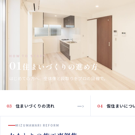
HOW TO START
01
住まいづくりの進め方
はじめての方へ、全体像と段取りをプロの目線で。
—›
—›
03
住まいづくりの流れ
04
仮住まいにつ
MIZUMAWARI REFORM