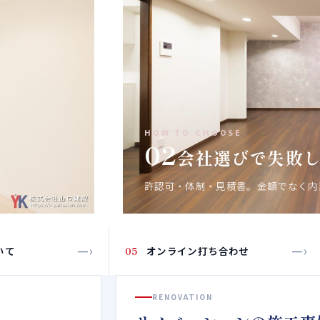
HOW TO CHOOSE
02
会社選びで失敗
許認可・体制・見積書。金額でなく
—›
—›
いて
05
オンライン打ち合わせ
RENOVATION