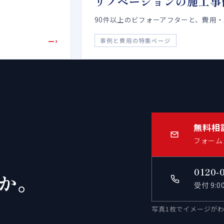
リノベーションの施工事
90件以上のビフォーアフターと、費用
—›
事例と費用の特集ページ
無料相
フォーム
0120-
か。
受付 9:
写真1枚でイメージが