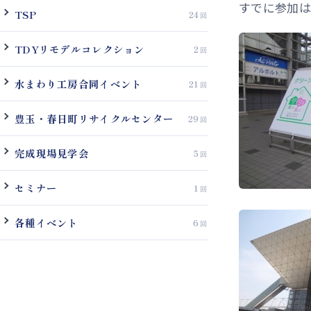
すでに参加は
TSP
24
TDYリモデルコレクション
2
水まわり工房合同イベント
21
豊玉・春日町リサイクルセンター
29
完成現場見学会
5
セミナー
1
各種イベント
6