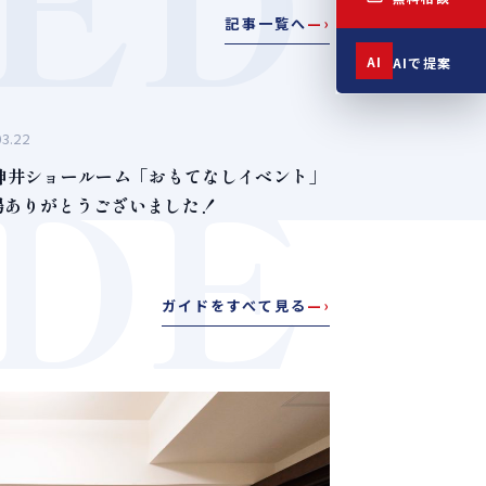
記事一覧へ
—›
AI
AIで提案
03.22
IDE
石神井ショールーム「おもてなしイベント」
場ありがとうございました！
ガイドをすべて見る
—›