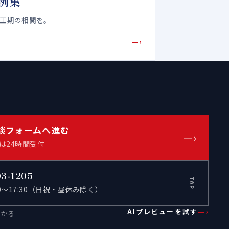
例集
・工期の相関を。
—›
談フォームへ進む
—›
は24時間受付
03-1205
TAP
00〜17:30（日祝・昼休み除く）
AIプレビューを試す
—›
わかる