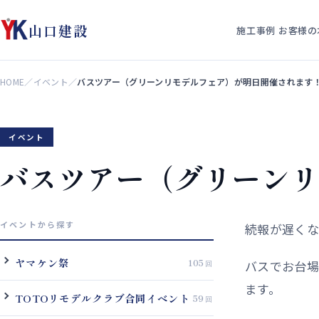
山口建設
施工事例
お客様の
HOME
／
イベント
／
バスツアー（グリーンリモデルフェア）が明日開催されます
イベント
バスツアー（グリーン
イベントから探す
続報が遅くな
ヤマケン祭
105
バスでお台場
ます。
TOTOリモデルクラブ合同イベント
59