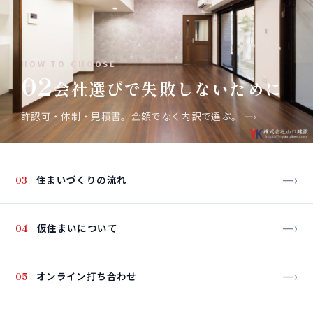
HOW TO CHOOSE
02
会社選びで失敗しないために
許認可・体制・見積書。金額でなく内訳で選ぶ。
—›
—›
03
住まいづくりの流れ
—›
04
仮住まいについて
—›
05
オンライン打ち合わせ