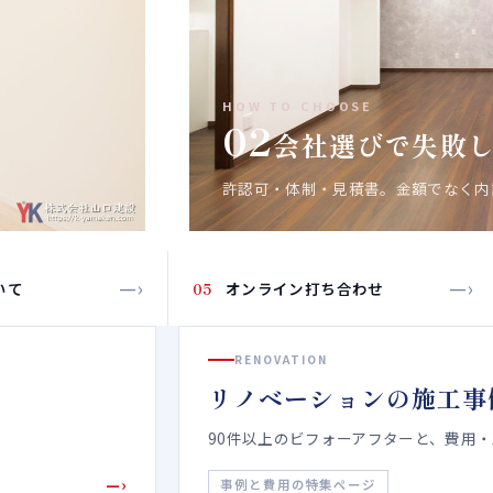
HOW TO CHOOSE
02
会社選びで失敗
許認可・体制・見積書。金額でなく
—›
—›
いて
05
オンライン打ち合わせ
RENOVATION
リノベーションの施工事
90件以上のビフォーアフターと、費用
—›
事例と費用の特集ページ