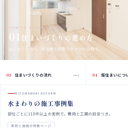
HOW TO START
01
住まいづくりの進め方
はじめての方へ、全体像と段取りをプロの目線で。
—›
—›
03
住まいづくりの流れ
04
仮住まいにつ
MIZUMAWARI REFORM
水まわりの施工事例集
部位ごとに110件以上の実例で。費用と工期の目安つき。
事例と価格の特集ページ