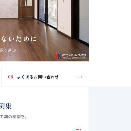
しないために
内訳で選ぶ。
—›
—›
06
よくあるお問い合わせ
例集
・工期の相関を。
—›