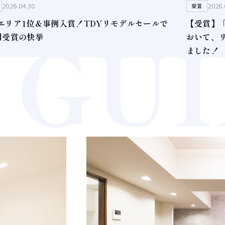
2026.04.30
2026.
受賞
GU
エリア1位＆事例入賞！TDYリモデルセールで
【受賞】「L
門受賞の快挙
おいて、
ました！