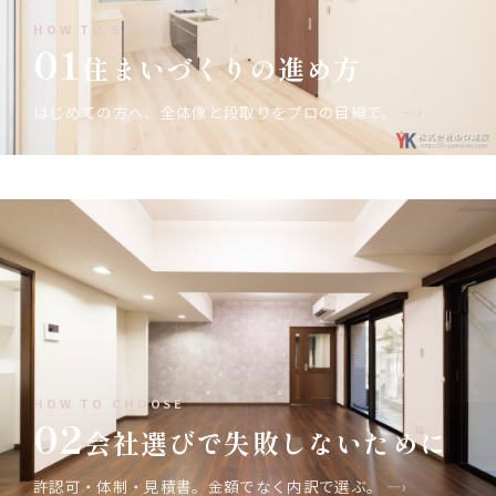
HOW TO START
01
住まいづくりの進め方
はじめての方へ、全体像と段取りをプロの目線で。
—›
HOW TO CHOOSE
02
会社選びで失敗しないために
許認可・体制・見積書。金額でなく内訳で選ぶ。
—›